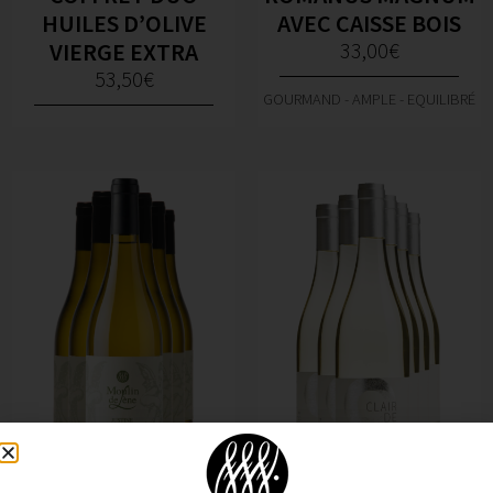
HUILES D’OLIVE
AVEC CAISSE BOIS
VIERGE EXTRA
33,00
€
53,50
€
GOURMAND - AMPLE - EQUILIBRÉ