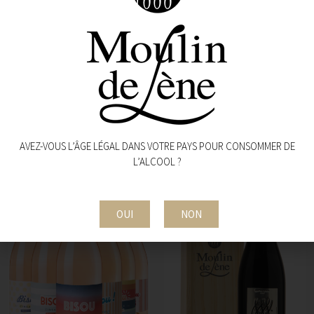
JUSTINE
CLAIR DE LÈNE
72,00
€
BLANC
54,00
€
AROMATIQUE - EQUILIBRÉ - TENDU
FRUITÉ - MINÉRAL - EXPRESSIF
AVEZ-VOUS L’ÂGE LÉGAL DANS VOTRE PAYS POUR CONSOMMER DE
L’ALCOOL ?
OUI
NON