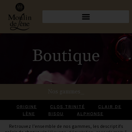
Boutique
Nos gammes_
ORIGINE
CLOS TRINITÉ
CLAIR DE
LÈNE
BISOU
ALPHONSE
Retrouvez l’ensemble de nos gammes, les descriptifs