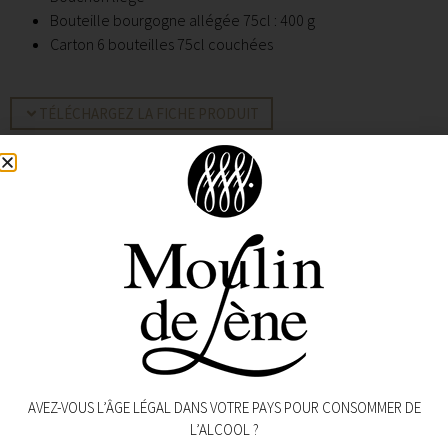
Bouteille bourgogne allégée 75cl : 400 g
Carton 6 bouteilles 75cl couchées
TÉLÉCHARGEZ LA FICHE PRODUIT
AVEZ-VOUS L’ÂGE LÉGAL DANS VOTRE PAYS POUR CONSOMMER DE
Produits similaires
L’ALCOOL ?