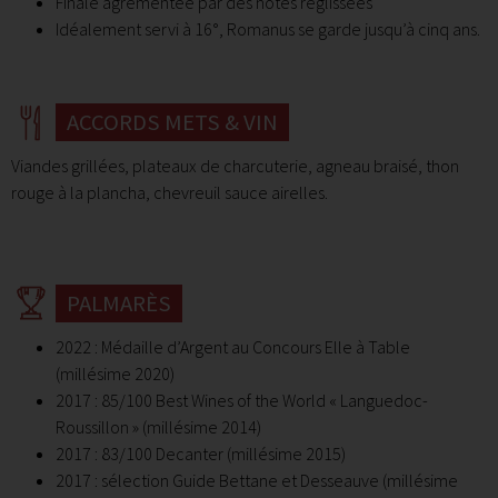
Finale agrémentée par des notes réglissées
Idéalement servi à 16°, Romanus se garde jusqu’à cinq ans.
ACCORDS METS & VIN
Viandes grillées, plateaux de charcuterie, agneau braisé, thon
rouge à la plancha, chevreuil sauce airelles.
PALMARÈS
2022 : Médaille d’Argent au Concours Elle à Table
(millésime 2020)
2017
: 85/100 Best Wines of the World « Languedoc-
Roussillon » (millésime 2014)
2017 : 83/100 Decanter (millésime 2015)
2017 : sélection Guide Bettane et Desseauve (millésime