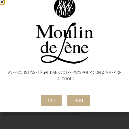
quatre ans
ACCORDS METS & VINS
Poissons en sauce, viandes blanches, cuisine asiatique.
CONDITIONNEMENT
AVEZ-VOUS L’ÂGE LÉGAL DANS VOTRE PAYS POUR CONSOMMER DE
Bouchon liège
L’ALCOOL ?
Bouteille bourguignonne : 410 g
Carton 6 bouteilles 75cl couchées
OUI
NON
TÉLÉCHARGEZ LA FICHE PRODUIT