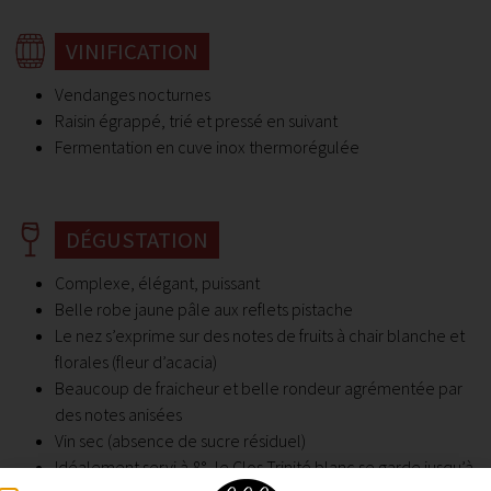
VINIFICATION
Vendanges nocturnes
Raisin égrappé, trié et pressé en suivant
Fermentation en cuve inox thermorégulée
DÉGUSTATION
Complexe, élégant, puissant
Belle robe jaune pâle aux reflets pistache
Le nez s’exprime sur des notes de fruits à chair blanche et
florales (fleur d’acacia)
Beaucoup de fraicheur et belle rondeur agrémentée par
des notes anisées
Vin sec (absence de sucre résiduel)
Idéalement servi à 8°, le Clos Trinité blanc se garde jusqu’à