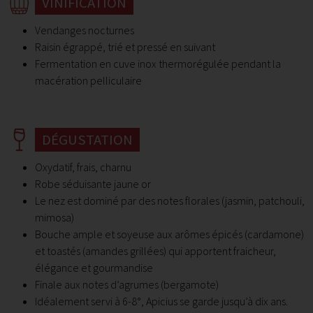
VINIFICATION
Vendanges nocturnes
Raisin égrappé, trié et pressé en suivant
Fermentation en cuve inox thermorégulée pendant la
macération pelliculaire
DÉGUSTATION
Oxydatif, frais, charnu
Robe séduisante jaune or
Le nez est dominé par des notes florales (jasmin, patchouli,
mimosa)
Bouche ample et soyeuse aux arômes épicés (cardamone)
et toastés (amandes grillées) qui apportent fraicheur,
élégance et gourmandise
Finale aux notes d’agrumes (bergamote)
Idéalement servi à 6-8°, Apicius se garde jusqu’à dix ans.