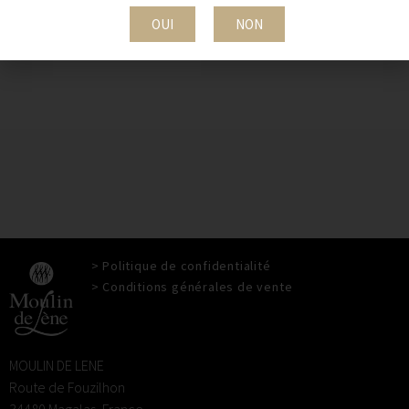
108,00
€
OUI
NON
FRAIS, AMPLE, MINÉRAL
> Politique de confidentialité
> Conditions générales de vente
MOULIN DE LENE
Route de Fouzilhon
34480 Magalas, France