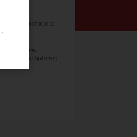
dez-vous au 04 67 36 06 32
 ?
h et de 14h à 17h.
à nous contacter également !