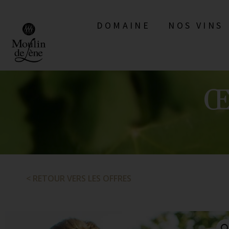
DOMAINE
NOS VINS
DOMAINE
NOS VINS
RÉC
Œ
< RETOUR VERS LES OFFRES