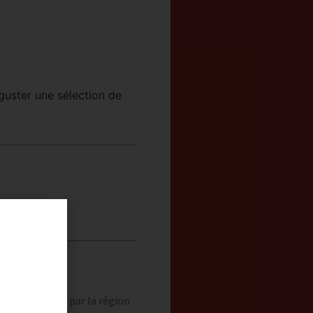
guster une sélection de
alité Tourisme par la région