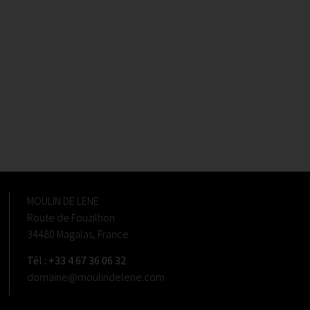
MOULIN DE LENE
Route de Fouzilhon
34480 Magalas, France
Tél : +33 4 67 36 06 32
domaine@moulindelene.com