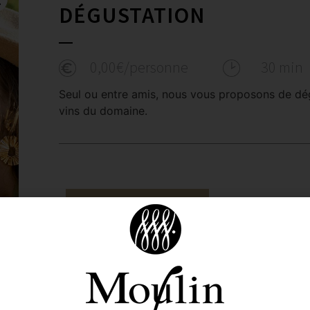
DÉGUSTATION
0,00
€
/personne
30 min
Seul ou entre amis, nous vous proposons de dé
vins du domaine.
NOUS CONTACTER
En savoir plus…
La dégustation se fait dans notre caveau labellisé Qu