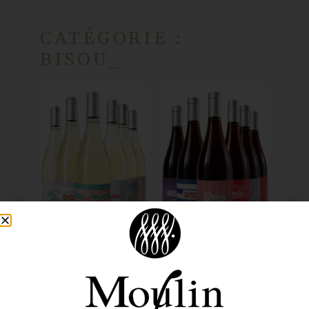
CATÉGORIE :
BISOU_
BISOU BLANC
BISOU ROUGE
48,00
€
48,00
€